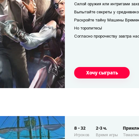
Силой оружия или интригами захв
Выпытайте секреты у средневеко
Раскройте тайну Машины Времени
Но торопитесь!
Согласно пророчеству завтра наст
Хочу сыграть
8
-
32
2-3
ч.
Прикл
Игроков
Время игры
Темати