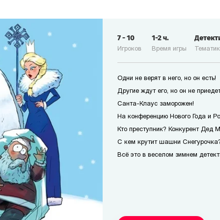
7
-
10
1-2
ч.
Детект
Игроков
Время игры
Темати
Одни не верят в него, но он есть!
Другие ждут его, но он не приедет
Санта-Клаус заморожен!
На конференцию Нового Года и Р
Кто преступник? Конкурент Дед 
С кем крутит шашни Снегурочка?
Всё это в веселом зимнем детект