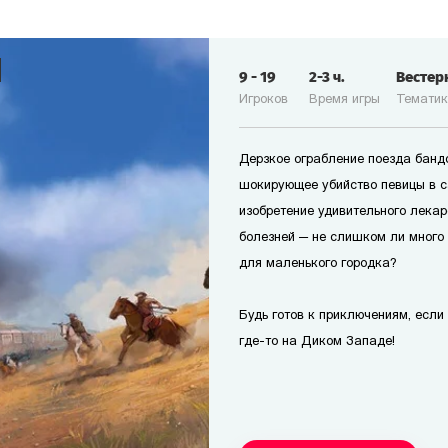
9
-
19
2-3
ч.
Вестер
Игроков
Время игры
Темати
Дерзкое ограбление поезда банд
шокирующее убийство певицы в с
изобретение удивительного лекар
болезней — не слишком ли много
для маленького городка?
Будь готов к приключениям, если т
где-то на Диком Западе!