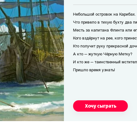
Небольшой островок на Карибах.
Что привело в тихую бухту два п
Месть за капитана Флинта или е
Кого вздёрнут на рее, кого прине
Кто получит руку прекрасной доч
А кто — жуткую Чёрную Метку?
И кто же — таинственный мстител
Пришло время узнать!
Хочу сыграть