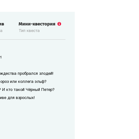
ив
Мини-квестория
ка
Тип квеста
!
ождества пробрался злодей!
Мороз или коллега эльф?
 И кто такой Чёрный Петер?
иве для взрослых!