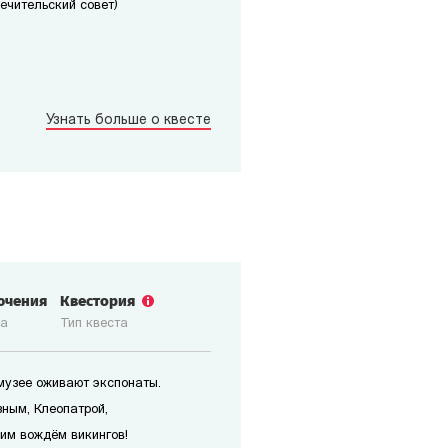
печительский совет)
Узнать больше о квесте
ючения
Квестория
ка
Тип квеста
 музее оживают экспонаты.
зным, Клеопатрой,
им вождём викингов!