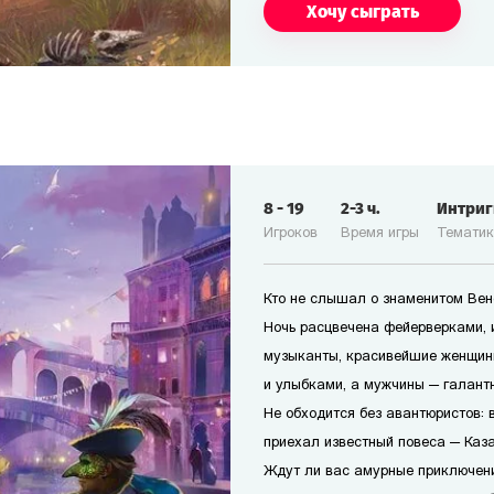
Хочу сыграть
8
-
19
2-3
ч.
Интри
Игроков
Время игры
Темати
Кто не слышал о знаменитом Ве
Ночь расцвечена фейерверками, 
музыканты, красивейшие женщин
и улыбками, а мужчины — галант
Не обходится без авантюристов: в
приехал известный повеса — Каз
Ждут ли вас амурные приключени