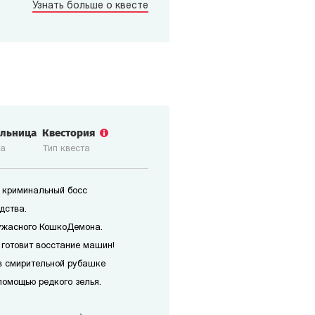
Узнать больше о квесте
ольница
Квестория
ка
Тип квеста
 криминальный босс
дства.
ужасного КошкоДемона.
 готовит восстание машин!
в смирительной рубашке
помощью редкого зелья.