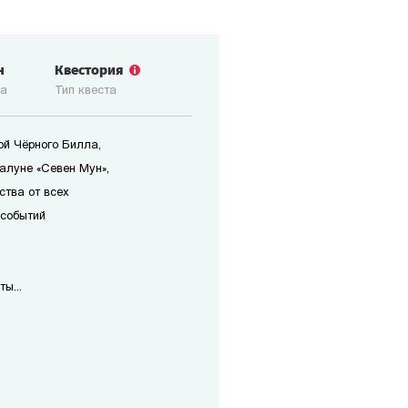
н
Квестория
ка
Тип квеста
ой Чёрного Билла,
алуне «Севен Мун»,
ства от всех
 событий
ы...