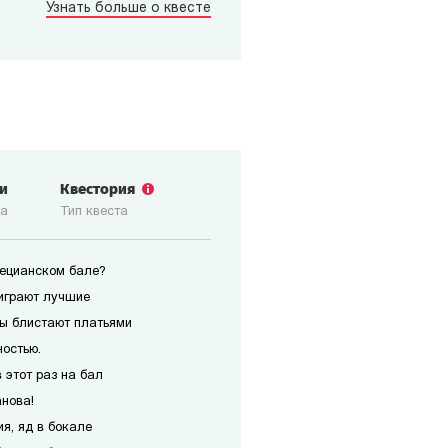
Узнать больше о квесте
ги
Квестория
ка
Тип квеста
нецианском бале?
играют лучшие
ы блистают платьями
ностью.
 этот раз на бал
анова!
я, яд в бокале