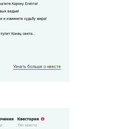
атите Корону Египта!
вых ведьм!
 и измените судьбу мира!
упит Конец света...
Узнать больше о квесте
ючения
Квестория
ка
Тип квеста