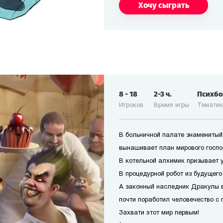
Хочу сыграть
8
-
18
2-3
ч.
Психб
Игроков
Время игры
Темати
В больничной палате знаменитый
вынашивает план мирового госпо
В котельной алхимик призывает 
В процедурной робот из будущего
А законный наследник Дракулы 
почти поработил человечество с 
Захвати этот мир первым!