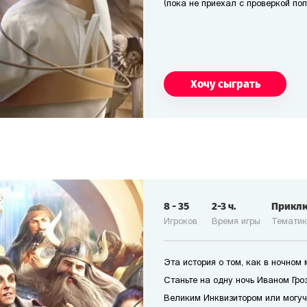
(пока не приехал с проверкой по
Хочу сыграть
8
-
35
2-3
ч.
Прикл
Игроков
Время игры
Темати
Эта история о том, как в ночном
Станьте на одну ночь Иваном Гро
Великим Инквизитором или могуч