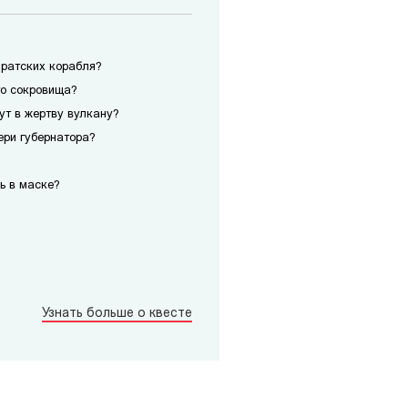
иратских корабля?
го сокровища?
сут в жертву вулкану?
ери губернатора?
ь в маске?
Узнать больше о квесте