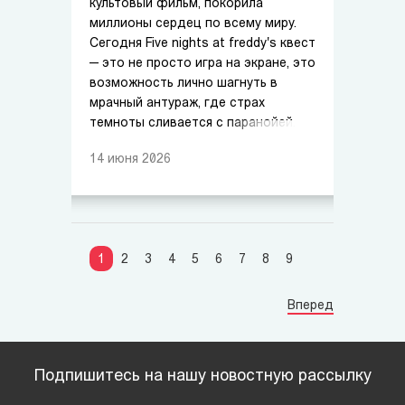
культовый фильм, покорила
миллионы сердец по всему миру.
Сегодня Five nights at freddy's квест
— это не просто игра на экране, это
возможность лично шагнуть в
мрачный антураж, где страх
темноты сливается с паранойей.
14
июня
2026
1
2
3
4
5
6
7
8
9
Вперед
Подпишитесь на нашу новостную рассылку